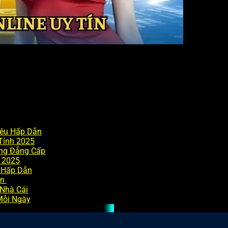
iêu Hấp Dẫn
(8)
Tính 2025
(7)
ởng Đẳng Cấp
(8)
 2025
(8)
i Hấp Dẫn
(8)
ín
(8)
 Nhà Cái
(7)
Mỗi Ngày
(8)