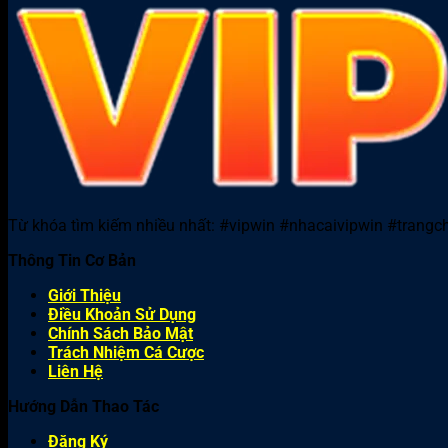
Từ khóa tìm kiếm nhiều nhất: #vipwin #nhacaivipwin #trang
Thông Tin Cơ Bản
Giới Thiệu
Điều Khoản Sử Dụng
Chính Sách Bảo Mật
Trách Nhiệm Cá Cược
Liên Hệ
Hướng Dẫn Thao Tác
Đăng Ký