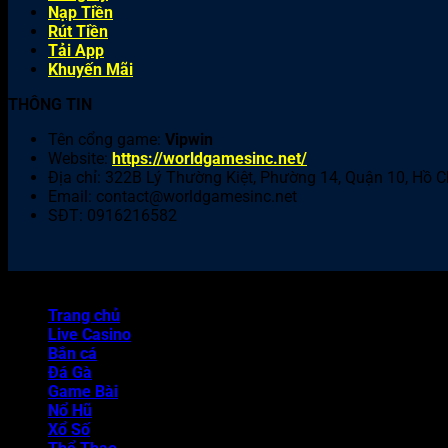
Nạp Tiền
Rút Tiền
Tải App
Khuyến Mãi
THÔNG TIN
Tên cổng game:
Vipwin
Website:
https://worldgamesinc.net/
Địa chỉ: 322B Lý Thường Kiệt, Phường 14, Quận 10, Hồ C
Email:
contact@worldgamesinc.net
SĐT: 0916216582
BY 2026 ©
JOIN ĐẸP TRAIII
Trang chủ
Live Casino
Bắn cá
Đá Gà
Game Bài
Nổ Hũ
Xổ Số