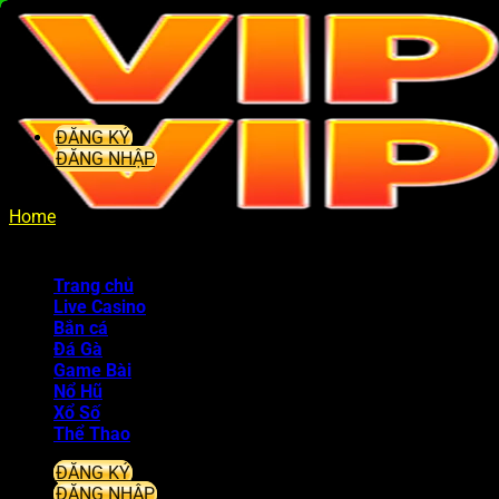
ĐĂNG KÝ
ĐĂNG NHẬP
Home
-
ld789 online
ld789 online
Trang chủ
Live Casino
Bắn cá
Đá Gà
Game Bài
Nổ Hũ
Xổ Số
Thể Thao
ĐĂNG KÝ
ĐĂNG NHẬP