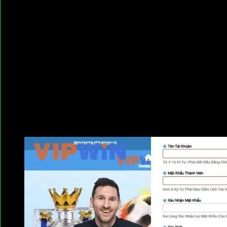
Trước khi trở thành hội viên chính thức của nhà cái, bạn phải
trải qua bước tạo tài khoản. Mọi người cần điền chính xác
thông tin vào biểu mẫu theo yêu cầu hệ thống. Đây là quy
định để hệ thống thiết lập chính sách chăm sóc đặc biệt
riêng dành cho từng khách hàng và nhận diện chính xác
những đối tượng thuộc danh sách đen.
Anh em nên cung cấp thông tin chính chủ, duy nhất. Bạn
tránh lạm dụng hoặc cho người khác dùng dữ liệu cá nhân
của bản thân. Điều này sẽ gây ra sự hiểu lầm cho nhà cái mà
khiến họ đưa bạn vào diện “tình nghi”, hạn chế hoặc khóa
luôn các quyền sẵn có của tài khoản.