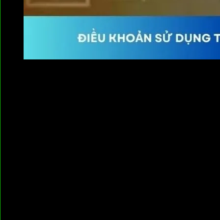
Điều khoản sử dụng tài khoản nhà cái là gì?
Tập hợp các điều khoản này giúp anh em bet thủ nhận diện
được một sân chơi cá cược uy tín và chất lượng. Đây là một
hành lang pháp lý quan trọng, giúp bảo vệ quyền lợi của hội
viên và địa chỉ cá cược. Từ đó giúp sân chơi luôn giữ được
sự công bằng, văn minh và cộng đồng giải trí lành mạnh.
Các điều khoản cơ bản của VIPWIN
Một số điều khoản cơ bản mà người chơi cần nắm rõ khi trải
nghiệm dịch vụ cá cược tại nhà cái. Anh em phải hiểu chi tiết
về các quy định và trách nhiệm của mình để tránh xảy ra các
vấn đề đáng tiếc khác như bị đánh cắp thông tin cá nhân
hoặc mất tiền, tài khoản vào tay kẻ xấu.
Những quy định cụ thể về đăng ký mới tài khoản