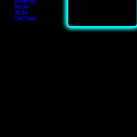
Game Bài
Nổ Hũ
Xổ Số
Thể Thao