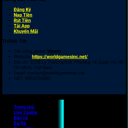
Đăng Ký
Nạp Tiền
Rút Tiền
Tải App
Khuyến Mãi
THÔNG TIN
Tên cổng game:
Vipwin
Website:
https://worldgamesinc.net/
Địa chỉ: 322B Lý Thường Kiệt, Phường 14, Quận 10, Hồ
Chí Minh, Việt Nam
Email:
contact@worldgamesinc.net
SĐT: 0916216582
BY 2026 ©
JOIN ĐẸP TRAIII
Trang chủ
Live Casino
Bắn cá
Đá Gà