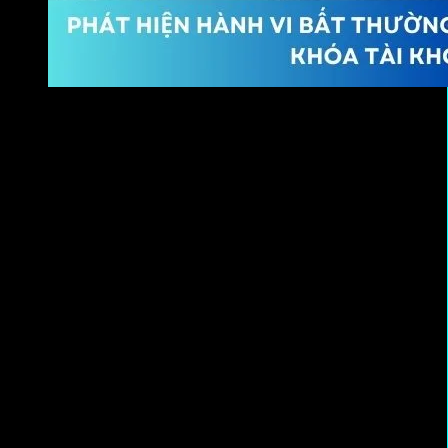
Khi vi phạm các điều khoản cụ thể bạn có thể sẽ bị khóa
Những điều khoản về việc ngừng cung
cấp dịch vụ
Bên cạnh tuân thủ các chính sách mà VIPWIN đã nêu rõ, anh
em cần tham khảo thêm quy định ngừng cung cấp dịch vụ
dưới đây:
Vi phạm nguyên tắc thông qua việc sử dụng các
công cụ gian lận
Suốt quá trình trải nghiệm cá cược trực tuyến, hệ thống
không chấp nhận hành vi có tính chất lừa đảo, gian lận.
Toàn bộ hội viên không được dùng app hay tool hack để
tăng tỷ lệ thắng cược.
Các trường hợp cố tình vi phạm điều
khoản sẽ bị dừng cung cấp dịch vụ ngay lập tức và thu hồi