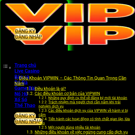
ĐĂNG KÝ
ĐĂNG NHẬP
Table of Contents
Trang chủ
Live Casino
Bắn cá
Điều Khoản VIPWIN – Các Thông Tin Quan Trọng Cần
Đá Gà
Nắm
Game Bài
Điều khoản là gì?
Nổ Hũ
Các điều khoản cơ bản của VIPWIN
Những quy định cụ thể về đăng ký mới tài khoản
Xổ Số
Trách nhiệm mà người chơi cần nắm khi trải
Thể Thao
nghiệm dịch vụ
Các điều khoản dịch vụ của VIPWIN về hành vi bị
cấm
ĐĂNG KÝ
Tiến hành các hoạt động có tính chất gian lận, lừa
ĐĂNG NHẬP
đảo
Một người dùng nhiều tài khoản
Những điều khoản về việc ngừng cung cấp dịch vụ