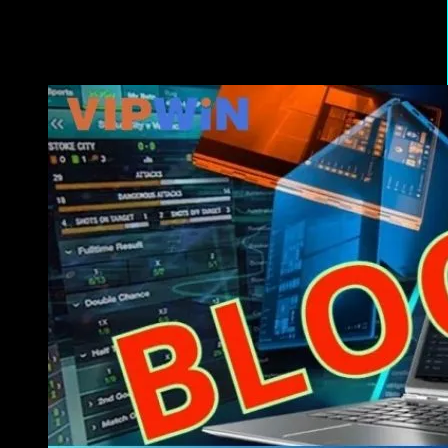
minh bạch, công bằng cho mọi hội viên. Tạo quá nhiều tài
khoản cá cược hòng trục lợi khuyến mãi là hành vi nghiêm
cấm. Nếu người chơi cố tình mắc lỗi này sẽ bị liệt vào danh
sách đen và cấm trải nghiệm trên nền tảng vĩnh viễn.