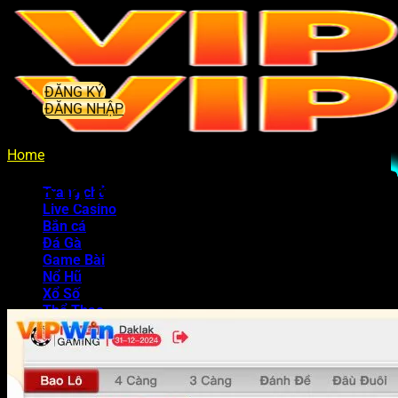
ĐĂNG KÝ
ĐĂNG NHẬP
Home
-
Bao lô miền Trung
Bao lô miền Trung
Trang chủ
Live Casino
Bắn cá
Đá Gà
Game Bài
Nổ Hũ
Xổ Số
Thể Thao
ĐĂNG KÝ
ĐĂNG NHẬP