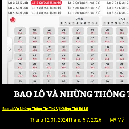
Bao Lô Và Những Thông Tin Thú Vị Không Thể Bỏ Lỡ
Đã đăng trên
Tháng 12 31, 2024
Tháng 5 7, 2026
bởi
Mỹ Mỹ