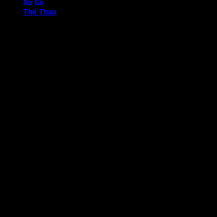
Xổ Số
Thể Thao