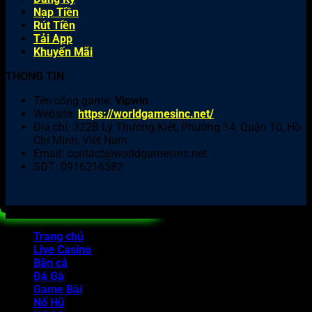
Nạp Tiền
Rút Tiền
Tải App
Khuyến Mãi
THÔNG TIN
Tên cổng game:
Vipwin
Website:
https://worldgamesinc.net/
Địa chỉ: 322B Lý Thường Kiệt, Phường 14, Quận 10, Hồ
Chí Minh, Việt Nam
Email:
contact@worldgamesinc.net
SĐT: 0916216582
BY 2026 ©
JOIN ĐẸP TRAIII
Trang chủ
Live Casino
Bắn cá
Đá Gà
Game Bài
Nổ Hũ