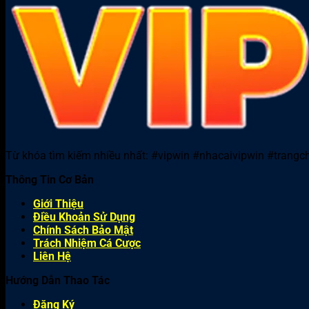
Từ khóa tìm kiếm nhiều nhất: #vipwin #nhacaivipwin #trang
Thông Tin Cơ Bản
Giới Thiệu
Điều Khoản Sử Dụng
Chính Sách Bảo Mật
Trách Nhiệm Cá Cược
Liên Hệ
Hướng Dẫn Thao Tác
Đăng Ký