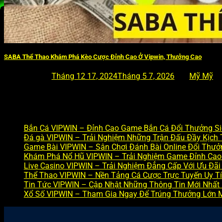
SABA Thể Thao Khám Phá Kèo Cược Đỉnh Cao Ở Vipwin, Thưởng Cao
Đã đăng trên
Tháng 12 17, 2024
Tháng 5 7, 2026
bởi
Mỹ Mỹ
SABA thể thao tại Vipwin com là một sân chơi cá cược thể thao
Hướng dẫn
Bắn Cá VIPWIN – Đỉnh Cao Game Bắn Cá Đổi Thưởng S
Đá gà VIPWIN – Trải Nghiệm Những Trận Đấu Đầy Kịch 
Game Bài VIPWIN – Sân Chơi Đánh Bài Online Đổi Thư
Khám Phá Nổ Hũ VIPWIN – Trải Nghiệm Game Đỉnh Cao
Live Casino VIPWIN – Trải Nghiệm Đẳng Cấp Với Ưu Đã
Thể Thao VIPWIN – Nền Tảng Cá Cược Trực Tuyến Uy T
Tin Tức VIPWIN – Cập Nhật Những Thông Tin Mới Nhất
Xổ Số VIPWIN – Tham Gia Ngay Để Trúng Thưởng Lớn 