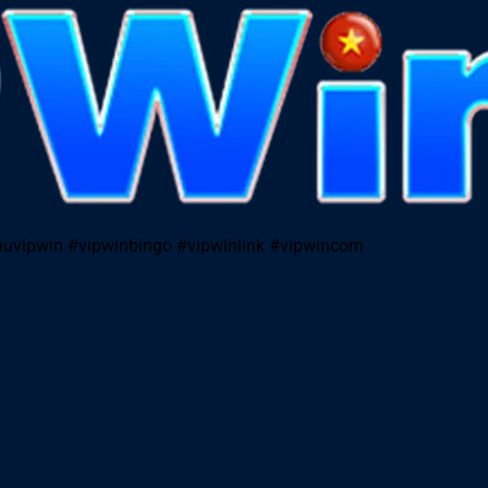
chuvipwin #vipwinbingo #vipwinlink #vipwincom