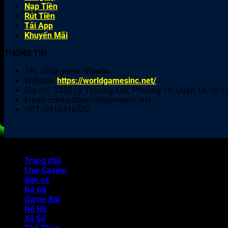
Nạp Tiền
Rút Tiền
Tải App
Khuyến Mãi
THÔNG TIN
Tên cổng game:
Vipwin
Website:
https://worldgamesinc.net/
Địa chỉ: 322B Lý Thường Kiệt, Phường 14, Quận 10, Hồ C
Email:
contact@worldgamesinc.net
SĐT: 0916216582
BY 2026 ©
JOIN ĐẸP TRAIII
Trang chủ
Live Casino
Bắn cá
Đá Gà
Game Bài
Nổ Hũ
Xổ Số