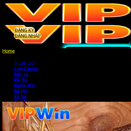
ĐĂNG KÝ
ĐĂNG NHẬP
Home
-
cách cho gà mái đẻ nhiều
cách cho gà mái đẻ nhiều
Trang chủ
Live Casino
Bắn cá
Đá Gà
Game Bài
Nổ Hũ
Xổ Số
Thể Thao
ĐĂNG KÝ
ĐĂNG NHẬP