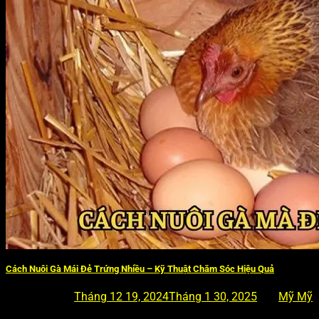
Cách Nuôi Gà Mái Đẻ Trứng Nhiều – Kỹ Thuật Chăm Sóc Hiệu Quả
Đã đăng trên
Tháng 12 19, 2024
Tháng 1 30, 2025
bởi
Mỹ Mỹ