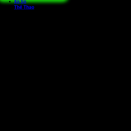
Xổ Số
Thể Thao