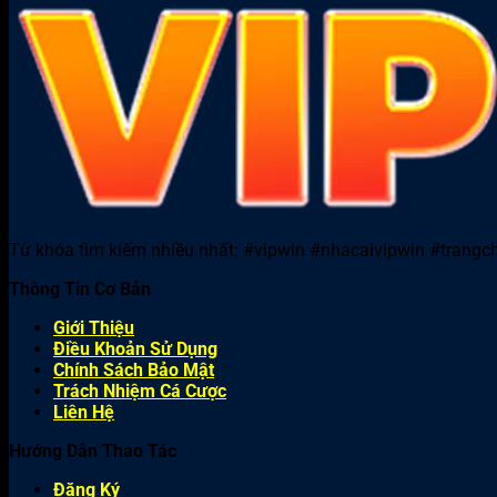
Từ khóa tìm kiếm nhiều nhất: #vipwin #nhacaivipwin #trang
Thông Tin Cơ Bản
Giới Thiệu
Điều Khoản Sử Dụng
Chính Sách Bảo Mật
Trách Nhiệm Cá Cược
Liên Hệ
Hướng Dẫn Thao Tác
Đăng Ký