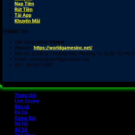
Nạp Tiền
Rút Tiền
Tải App
Khuyến Mãi
THÔNG TIN
Tên cổng game:
Vipwin
Website:
https://worldgamesinc.net/
Địa chỉ: 322B Lý Thường Kiệt, Phường 14, Quận 10, Hồ C
Email:
contact@worldgamesinc.net
SĐT: 0916216582
BY 2026 ©
JOIN ĐẸP TRAIII
Trang chủ
Live Casino
Bắn cá
Đá Gà
Game Bài
Nổ Hũ
Xổ Số