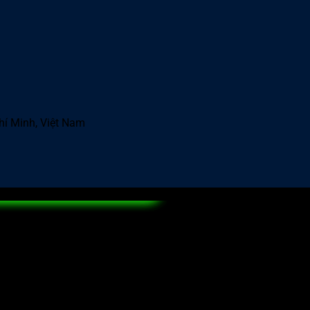
hí Minh, Việt Nam