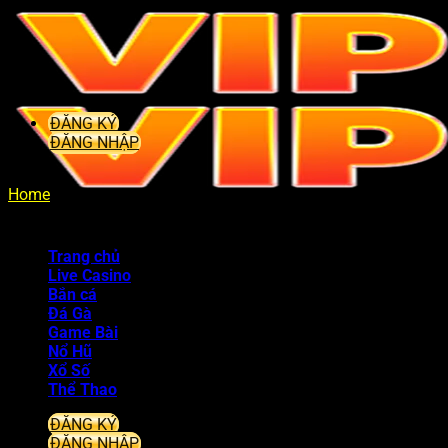
ĐĂNG KÝ
ĐĂNG NHẬP
Home
-
chơi casino online
chơi casino online
Trang chủ
Live Casino
Bắn cá
Đá Gà
Game Bài
Nổ Hũ
Xổ Số
Thể Thao
ĐĂNG KÝ
ĐĂNG NHẬP