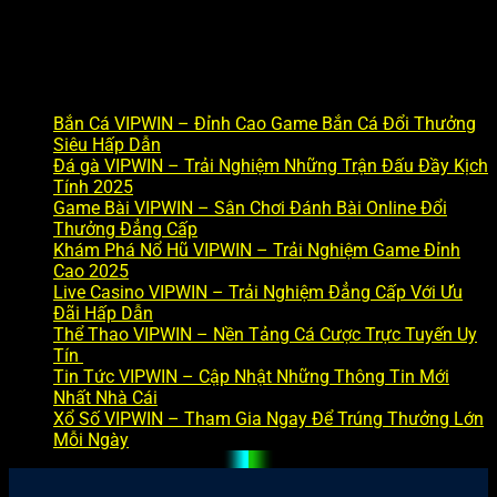
Đá gà độ lớn không chỉ là một trò chơi truyền thống mà còn
là [...]
Hướng dẫn
Bắn Cá VIPWIN – Đỉnh Cao Game Bắn Cá Đổi Thưởng
Siêu Hấp Dẫn
(8)
Đá gà VIPWIN – Trải Nghiệm Những Trận Đấu Đầy Kịch
Tính 2025
(7)
Game Bài VIPWIN – Sân Chơi Đánh Bài Online Đổi
Thưởng Đẳng Cấp
(8)
Khám Phá Nổ Hũ VIPWIN – Trải Nghiệm Game Đỉnh
Cao 2025
(8)
Live Casino VIPWIN – Trải Nghiệm Đẳng Cấp Với Ưu
Đãi Hấp Dẫn
(8)
Thể Thao VIPWIN – Nền Tảng Cá Cược Trực Tuyến Uy
Tín
(8)
Tin Tức VIPWIN – Cập Nhật Những Thông Tin Mới
Nhất Nhà Cái
(7)
Xổ Số VIPWIN – Tham Gia Ngay Để Trúng Thưởng Lớn
Mỗi Ngày
(8)