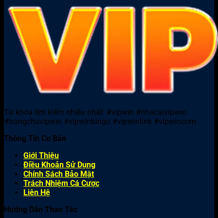
Từ khóa tìm kiếm nhiều nhất: #vipwin #nhacaivipwin
#trangchuvipwin #vipwinbingo #vipwinlink #vipwincom
Thông Tin Cơ Bản
Giới Thiệu
Điều Khoản Sử Dụng
Chính Sách Bảo Mật
Trách Nhiệm Cá Cược
Liên Hệ
Hướng Dẫn Thao Tác