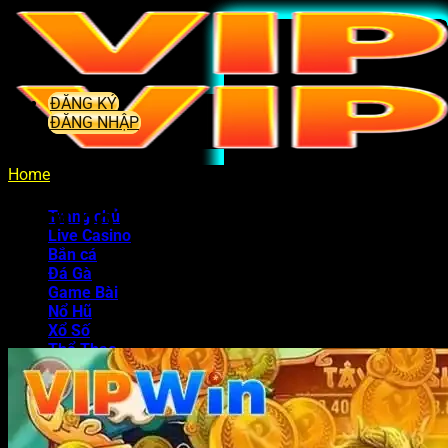
ĐĂNG KÝ
ĐĂNG NHẬP
Home
-
chơi nổ hũ rút tiền mặt
chơi nổ hũ rút tiền mặt
Trang chủ
Live Casino
Bắn cá
Đá Gà
Game Bài
Nổ Hũ
Xổ Số
Thể Thao
ĐĂNG KÝ
ĐĂNG NHẬP