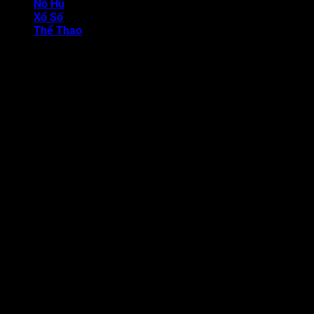
Nổ Hũ
Xổ Số
Thể Thao