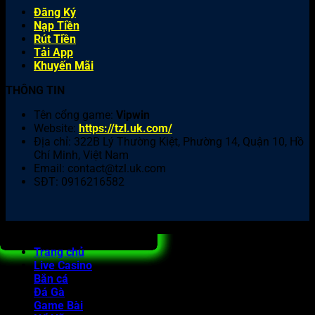
Đăng Ký
Nạp Tiền
Rút Tiền
Tải App
Khuyến Mãi
THÔNG TIN
Tên cổng game:
Vipwin
Website:
https://tzl.uk.com/
Địa chỉ: 322B Lý Thường Kiệt, Phường 14, Quận 10, Hồ
Chí Minh, Việt Nam
Email:
contact@tzl.uk.com
SĐT: 0916216582
BY 2026 ©
JOIN ĐẸP TRAIII
Trang chủ
Live Casino
Bắn cá
Đá Gà
Game Bài