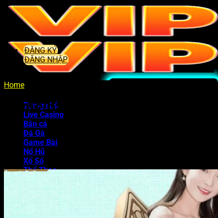
ĐĂNG KÝ
ĐĂNG NHẬP
Home
-
game bài 3D km
game bài 3D km
Trang chủ
Live Casino
Bắn cá
Đá Gà
Game Bài
Nổ Hũ
Xổ Số
Thể Thao
ĐĂNG KÝ
ĐĂNG NHẬP