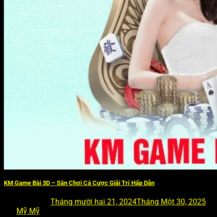
KM Game Bài 3D – Sân Chơi Cá Cược Giải Trí Hấp Dẫn
Đã đăng trên
Tháng mười hai 21, 2024
Tháng Một 30, 2025
bởi
Mỹ Mỹ