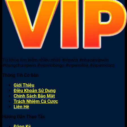
Từ khóa tìm kiếm nhiều nhất: #vipwin #nhacaivipwin
#trangchuvipwin #vipwinbingo #vipwinlink #vipwincom
Thông Tin Cơ Bản
Giới Thiệu
Điều Khoản Sử Dụng
Chính Sách Bảo Mật
Trách Nhiệm Cá Cược
Liên Hệ
Hướng Dẫn Thao Tác
Đăng Ký