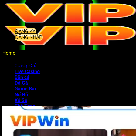
ĐĂNG KÝ
ĐĂNG NHẬP
Home
-
game casino đổi tiền
game casino đổi tiền
Trang chủ
Live Casino
Bắn cá
Đá Gà
Game Bài
Nổ Hũ
Xổ Số
Thể Thao
ĐĂNG KÝ
ĐĂNG NHẬP