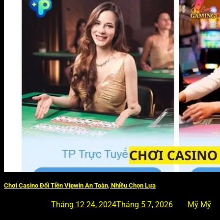
Chơi Casino Đổi Tiền Vipwin An Toàn, Nhiều Chọn Lựa
Đã đăng trên
Tháng 12 24, 2024
Tháng 5 7, 2026
bởi
Mỹ Mỹ