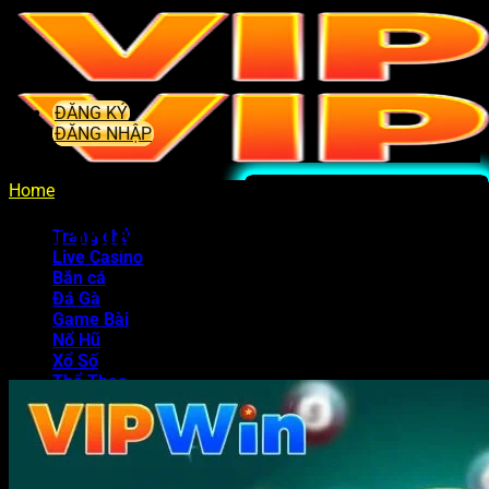
ĐĂNG KÝ
ĐĂNG NHẬP
Home
-
giải thưởng XSMB
giải thưởng XSMB
Trang chủ
Live Casino
Bắn cá
Đá Gà
Game Bài
Nổ Hũ
Xổ Số
Thể Thao
ĐĂNG KÝ
ĐĂNG NHẬP