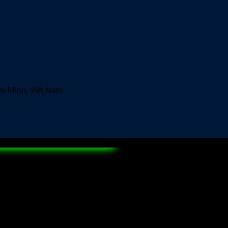
hí Minh, Việt Nam