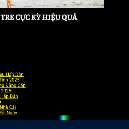
hông [...]
iêu Hấp Dẫn
(8)
Tính 2025
(7)
ởng Đẳng Cấp
(8)
 2025
(8)
i Hấp Dẫn
(8)
ín
(8)
 Nhà Cái
(7)
Mỗi Ngày
(8)