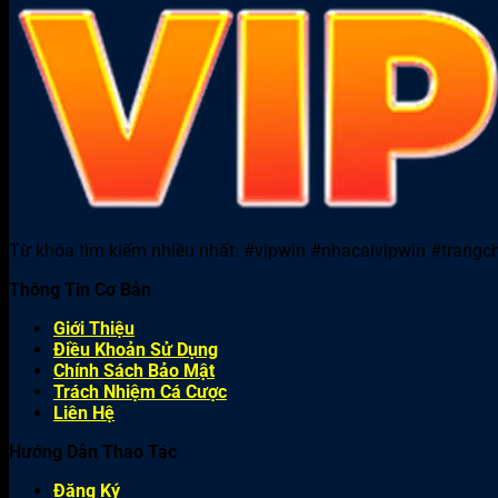
Từ khóa tìm kiếm nhiều nhất: #vipwin #nhacaivipwin #trang
Thông Tin Cơ Bản
Giới Thiệu
Điều Khoản Sử Dụng
Chính Sách Bảo Mật
Trách Nhiệm Cá Cược
Liên Hệ
Hướng Dẫn Thao Tác
Đăng Ký