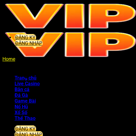
ĐĂNG KÝ
ĐĂNG NHẬP
Home
-
nuôi gà tre cảnh
nuôi gà tre cảnh
Trang chủ
Live Casino
Bắn cá
Đá Gà
Game Bài
Nổ Hũ
Xổ Số
Thể Thao
ĐĂNG KÝ
ĐĂNG NHẬP