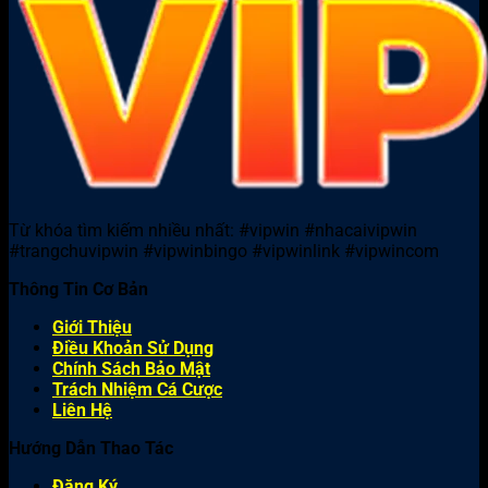
Từ khóa tìm kiếm nhiều nhất: #vipwin #nhacaivipwin
#trangchuvipwin #vipwinbingo #vipwinlink #vipwincom
Thông Tin Cơ Bản
Giới Thiệu
Điều Khoản Sử Dụng
Chính Sách Bảo Mật
Trách Nhiệm Cá Cược
Liên Hệ
Hướng Dẫn Thao Tác
Đăng Ký