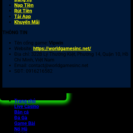
Nạp Tiền
Rút Tiền
Tải App
Khuyến Mãi
THÔNG TIN
Tên cổng game:
Vipwin
Website:
https://worldgamesinc.net/
Địa chỉ: 322B Lý Thường Kiệt, Phường 14, Quận 10, Hồ
Chí Minh, Việt Nam
Email:
contact@worldgamesinc.net
SĐT: 0916216582
BY 2026 ©
JOIN ĐẸP TRAIII
Trang chủ
Live Casino
Bắn cá
Đá Gà
Game Bài
Nổ Hũ