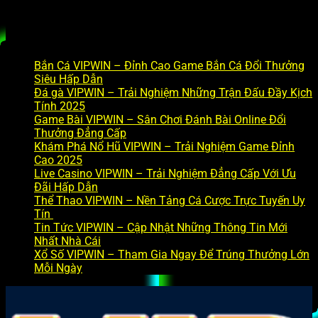
RTG Game Bài 3D được biết đến là một trong những sân
chơi uy tín [...]
Hướng dẫn
Bắn Cá VIPWIN – Đỉnh Cao Game Bắn Cá Đổi Thưởng
Siêu Hấp Dẫn
(8)
Đá gà VIPWIN – Trải Nghiệm Những Trận Đấu Đầy Kịch
Tính 2025
(7)
Game Bài VIPWIN – Sân Chơi Đánh Bài Online Đổi
Thưởng Đẳng Cấp
(8)
Khám Phá Nổ Hũ VIPWIN – Trải Nghiệm Game Đỉnh
Cao 2025
(8)
Live Casino VIPWIN – Trải Nghiệm Đẳng Cấp Với Ưu
Đãi Hấp Dẫn
(8)
Thể Thao VIPWIN – Nền Tảng Cá Cược Trực Tuyến Uy
Tín
(8)
Tin Tức VIPWIN – Cập Nhật Những Thông Tin Mới
Nhất Nhà Cái
(7)
Xổ Số VIPWIN – Tham Gia Ngay Để Trúng Thưởng Lớn
Mỗi Ngày
(8)