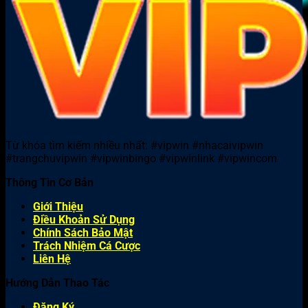
Từ khóa tìm kiếm nhiều nhất: #vipwin #nhacaivipwin
#trangchuvipwin #vipwinbingo #vipwinlink #vipwincom
Thông Tin Cơ Bản
Giới Thiệu
Điều Khoản Sử Dụng
Chính Sách Bảo Mật
Trách Nhiệm Cá Cược
Liên Hệ
Hướng Dẫn Thao Tác
Đăng Ký