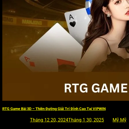
RTG Game Bài 3D – Thiên Đường Giải Trí Đỉnh Cao Tại VIPWIN
Đã đăng trên
Tháng 12 20, 2024
Tháng 1 30, 2025
bởi
Mỹ Mỹ