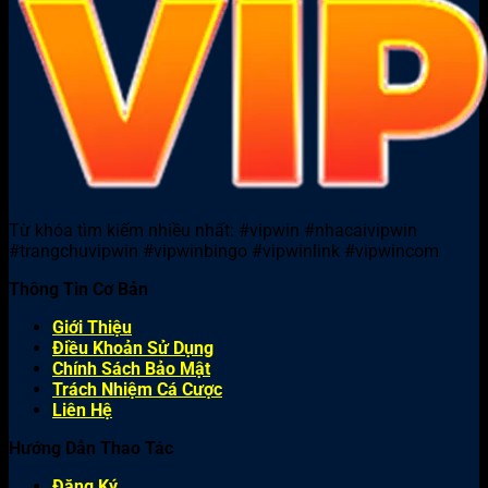
Từ khóa tìm kiếm nhiều nhất: #vipwin #nhacaivipwin
#trangchuvipwin #vipwinbingo #vipwinlink #vipwincom
Thông Tin Cơ Bản
Giới Thiệu
Điều Khoản Sử Dụng
Chính Sách Bảo Mật
Trách Nhiệm Cá Cược
Liên Hệ
Hướng Dẫn Thao Tác
Đăng Ký