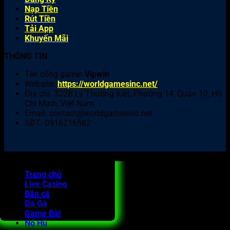
Nạp Tiền
Rút Tiền
Tải App
Khuyến Mãi
THÔNG TIN
Tên cổng game:
Vipwin
Website:
https://worldgamesinc.net/
Địa chỉ: 322B Lý Thường Kiệt, Phường 14, Quận 10, Hồ
Chí Minh, Việt Nam
Email:
contact@worldgamesinc.net
SĐT: 0916216582
BY 2026 ©
JOIN ĐẸP TRAIII
Trang chủ
Live Casino
Bắn cá
Đá Gà
Game Bài
Nổ Hũ