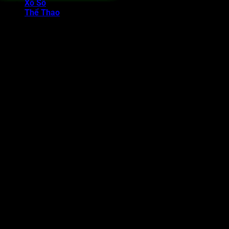
Xổ Số
Thể Thao