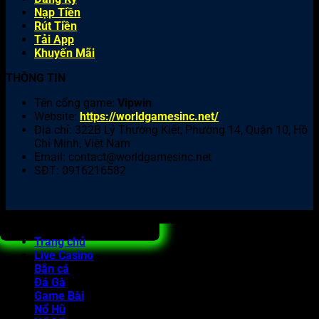
Nạp Tiền
Rút Tiền
Tải App
Khuyến Mãi
THÔNG TIN
Tên cổng game:
Vipwin
Website:
https://worldgamesinc.net/
Địa chỉ: 322B Lý Thường Kiệt, Phường 14, Quận 10, Hồ
Chí Minh, Việt Nam
Email:
contact@worldgamesinc.net
SĐT: 0916216582
BY 2026 ©
JOIN ĐẸP TRAIII
Trang chủ
Live Casino
Bắn cá
Đá Gà
Game Bài
Nổ Hũ