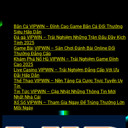
Lắc tài xỉu từ lâu đã quá quen thuộc với bao thế hệ người
Việt [...]
Hướng dẫn
Bắn Cá VIPWIN – Đỉnh Cao Game Bắn Cá Đổi Thưởng
Siêu Hấp Dẫn
(8)
Đá gà VIPWIN – Trải Nghiệm Những Trận Đấu Đầy Kịch
Tính 2025
(7)
Game Bài VIPWIN – Sân Chơi Đánh Bài Online Đổi
Thưởng Đẳng Cấp
(8)
Khám Phá Nổ Hũ VIPWIN – Trải Nghiệm Game Đỉnh
Cao 2025
(8)
Live Casino VIPWIN – Trải Nghiệm Đẳng Cấp Với Ưu
Đãi Hấp Dẫn
(8)
Thể Thao VIPWIN – Nền Tảng Cá Cược Trực Tuyến Uy
Tín
(8)
Tin Tức VIPWIN – Cập Nhật Những Thông Tin Mới
Nhất Nhà Cái
(7)
Xổ Số VIPWIN – Tham Gia Ngay Để Trúng Thưởng Lớn
Mỗi Ngày
(8)