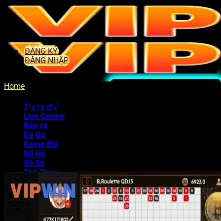
ĐĂNG KÝ
ĐĂNG NHẬP
Home
-
tài xỉu online
tài xỉu online
Trang chủ
Live Casino
Bắn cá
Đá Gà
Game Bài
Nổ Hũ
Xổ Số
Thể Thao
ĐĂNG KÝ
ĐĂNG NHẬP