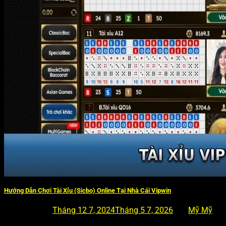
Hướng Dẫn Chơi Tài Xỉu (Sicbo) Online Tại Nhà Cái Vipwin
Đã đăng trên
Tháng 12 7, 2024
Tháng 5 7, 2026
bởi
Mỹ Mỹ