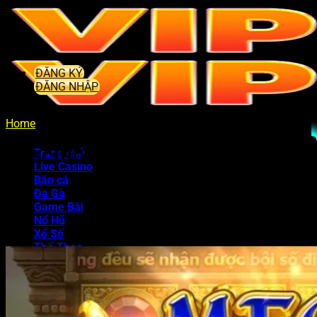
ĐĂNG KÝ
ĐĂNG NHẬP
Home
-
vuaclub siêu nổ hũ club vua
vuaclub siêu nổ hũ club vua
Trang chủ
Live Casino
Bắn cá
Đá Gà
Game Bài
Nổ Hũ
Xổ Số
Thể Thao
ĐĂNG KÝ
ĐĂNG NHẬP