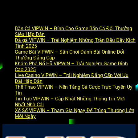
Với giải Jackpot lên tới hàng trăm tỷ đồng, xổ số Vietlott
Mega 6/45 chính [...]
Hướng dẫn
Bắn Cá VIPWIN – Đỉnh Cao Game Bắn Cá Đổi Thưởng
Siêu Hấp Dẫn
(8)
Đá gà VIPWIN – Trải Nghiệm Những Trận Đấu Đầy Kịch
Tính 2025
(7)
Game Bài VIPWIN – Sân Chơi Đánh Bài Online Đổi
Thưởng Đẳng Cấp
(8)
Khám Phá Nổ Hũ VIPWIN – Trải Nghiệm Game Đỉnh
Cao 2025
(8)
Live Casino VIPWIN – Trải Nghiệm Đẳng Cấp Với Ưu
Đãi Hấp Dẫn
(8)
Thể Thao VIPWIN – Nền Tảng Cá Cược Trực Tuyến Uy
Tín
(8)
Tin Tức VIPWIN – Cập Nhật Những Thông Tin Mới
Nhất Nhà Cái
(7)
Xổ Số VIPWIN – Tham Gia Ngay Để Trúng Thưởng Lớn
Mỗi Ngày
(8)