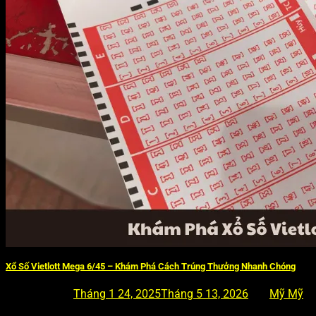
Xổ Số Vietlott Mega 6/45 – Khám Phá Cách Trúng Thưởng Nhanh Chóng
Đã đăng trên
Tháng 1 24, 2025
Tháng 5 13, 2026
bởi
Mỹ Mỹ