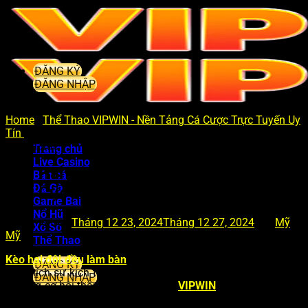
ĐĂNG KÝ
ĐĂNG NHẬP
Home
-
Thể Thao VIPWIN - Nền Tảng Cá Cược Trực Tuyến Uy
Tín
-
Kèo Hai Đội Đều Làm Bàn – Cách Đọc Kèo Cực Kỳ
Chuẩn Xác
Trang chủ
Live Casino
Kèo Hai Đội Đều Làm Bàn – Cách Đọc
Bắn cá
Đá Gà
Kèo Cực Kỳ Chuẩn Xác
Game Bài
Nổ Hũ
Đã đăng trên
Tháng 12 23, 2024
Tháng 12 27, 2024
bởi
Mỹ
Xổ Số
Mỹ
Thể Thao
Kèo hai đội đều làm bàn
là lựa chọn lý tưởng cho người chơi
ĐĂNG KÝ
yêu thích sự kịch tính. Với khả năng dự đoán chính xác, bạn
ĐĂNG NHẬP
sẽ tăng cơ hội thắng lớn.
Hãy cùng
VIPWIN
đọc
ngay bài viết
này để hiểu rõ hơn về loại kèo này nhé
.