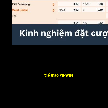
Kinh nghiệm đặt cược kèo hai đội làm bàn
Đặt cược kèo hai đội ghi bàn (Both Teams to Score) là một
lựa chọn hấp dẫn với nhiều người chơi bóng đá. Để chiến
thắng, việc áp dụng những kinh nghiệm và chiến lược phù
hợp là vô cùng quan trọng. Dưới đây là một số gợi ý để bạn
gia tăng cơ hội thắng tại
thể thao VIPWIN
.
Chọn trận đấu thích hợp
Kỹ năng chọn trận đấu là yếu tố tiên quyết giúp bạn giành
chiến thắng.
Ưu tiên những cặp đấu mà khả năng thắng là
rất cao
.
Điều này thường xảy ra ở: