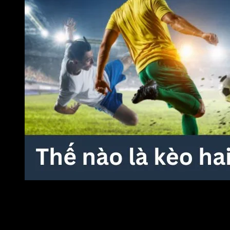
Thế nào là kèo hai đội đều làm bàn?
Kèo hai đội đều làm bàn
(Both Teams to Score – BTTS) là
loại kèo dự đoán xem cả hai đội trong trận đấu có cùng ghi
thắng hay không
.
Kết quả thắng thua của trận đấu không