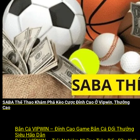
SABA Thể Thao Khám Phá Kèo Cược Đỉnh Cao Ở Vipwin, Thưởng
Cao
Hướng dẫn
Bắn Cá VIPWIN – Đỉnh Cao Game Bắn Cá Đổi Thưởng
Siêu Hấp Dẫn
(8)