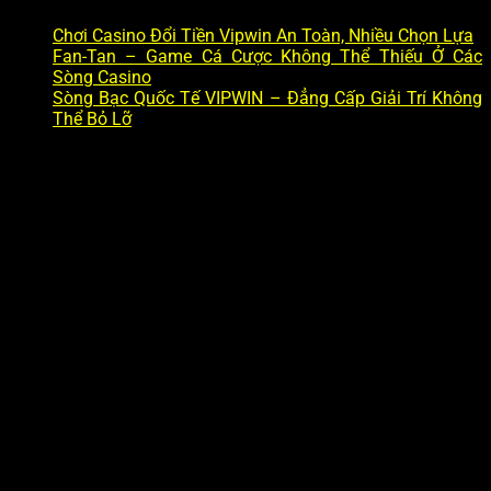
Chơi Casino Đổi Tiền Vipwin An Toàn, Nhiều Chọn Lựa
Fan-Tan – Game Cá Cược Không Thể Thiếu Ở Các
Sòng Casino
Sòng Bạc Quốc Tế VIPWIN – Đẳng Cấp Giải Trí Không
Thể Bỏ Lỡ
Hiểu rõ quy tắc trò chơi
Nắm vững luật chơi và cách tính điểm của
Pai Gow
Dominoes
là bước đầu tiên để bạn có thể chơi hiệu quả.
Đừng ngần ngại thực hành tại chế độ chơi thử để làm quen
trước khi đặt cược bằng tiền thật.
Quan sát đối thủ
Học hỏi từ cách sắp xếp bài của đối thủ sẽ giúp bạn có thêm
nhiều chiến lược hay ho.
Đừng quên quan sát và phân tích
sau mỗi ván bài để nâng cao kỹ năng.
Phân tích bài cẩn thận
Khi nhận được 4 quân domino, việc phân tích bài một cách