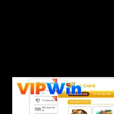
Trong mỗi ván
Pai Gow Dominoes
, bạn sẽ nhận được 4 quân
domino và nhiệm vụ của bạn là sắp xếp thành hai cặp bài
mạnh nhất. Đừng quên cân nhắc kỹ lưỡng để tối ưu cơ hội
chiến thắng.
So sánh kết quả
Sau khi bạn và nhà cái sắp xếp xong bài, hệ thống sẽ tự
động so sánh các cặp bài và xác định người thắng cuộc. Nếu
bạn chiến thắng cả hai cặp bài, phần thưởng hấp dẫn sẽ
thuộc về bạn.
Mẹo chơi Pai Gow Dominoes bất bại từ
cao thủ