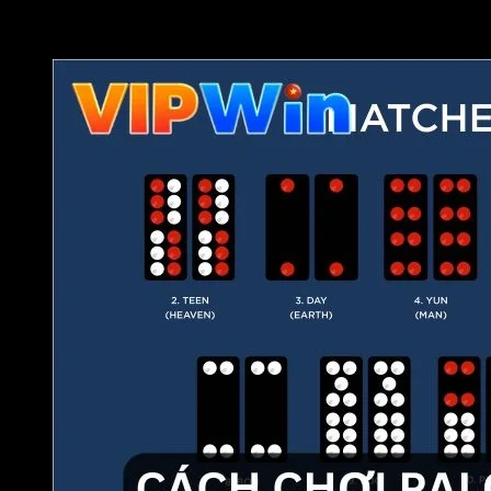
VIPWIN