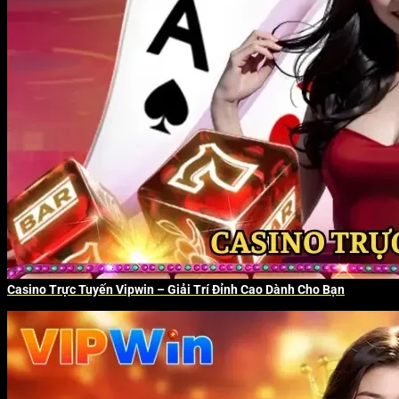
Casino Trực Tuyến Vipwin – Giải Trí Đỉnh Cao Dành Cho Bạn