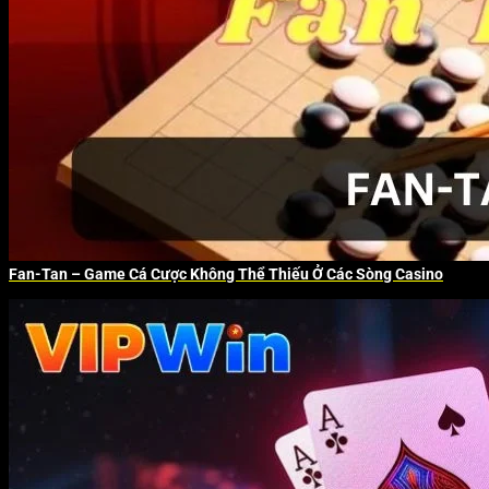
Fan-Tan – Game Cá Cược Không Thể Thiếu Ở Các Sòng Casino