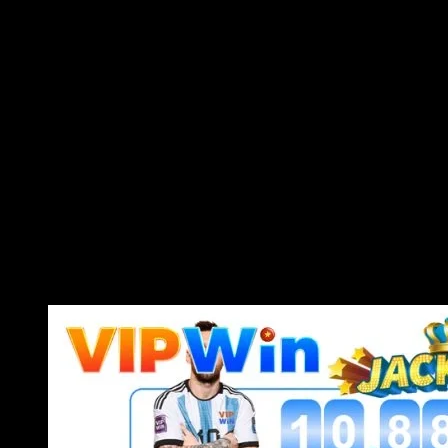
Giới thiệu Pai Gow Dominoes
Pai Gow Dominoes
là một biến thể độc đáo của trò chơi bài
Pai Gow truyền thống, nhưng thay vì sử dụng bộ bài Tây, nó
lại sử dụng các quân cờ domino.
Xuất xứ từ Trung Hoa cổ
đại, trò chơi này mang đậm chất văn hóa Á Đông, nhưng với
sự phát triển và cải tiến, nó đã trở thành một trong những trò
chơi được yêu thích tại các sòng bạc lớn trên thế giới.
Tại
live
casino VIPWIN
,
Pai Gow Dominoes
được thiết kế với giao
diện đẹp mắt, lối chơi linh hoạt và trải nghiệm hoàn hảo,
mang đến cho bạn không gian giải trí đậm chất cá nhân.
Tại sao nên chọn chơi Pai Gow tại
VIPWIN?