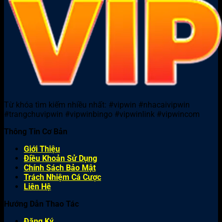
Từ khóa tìm kiếm nhiều nhất: #vipwin #nhacaivipwin
#trangchuvipwin #vipwinbingo #vipwinlink #vipwincom
Thông Tin Cơ Bản
Giới Thiệu
Điều Khoản Sử Dụng
Chính Sách Bảo Mật
Trách Nhiệm Cá Cược
Liên Hệ
Hướng Dẫn Thao Tác
Đăng Ký