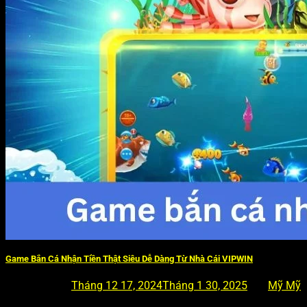
Game Bắn Cá Nhận Tiền Thật Siêu Dễ Dàng Từ Nhà Cái VIPWIN
Đã đăng trên
Tháng 12 17, 2024
Tháng 1 30, 2025
bởi
Mỹ Mỹ