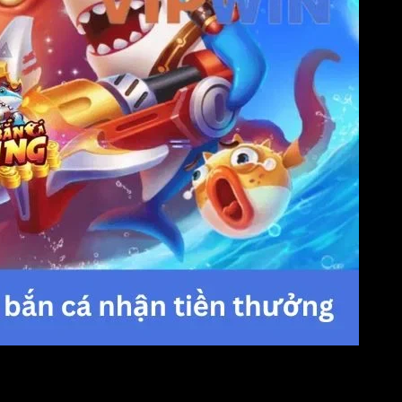
 Vipwin
được thiết kế dễ dàng và nhanh chóng, phù hợp với mọ