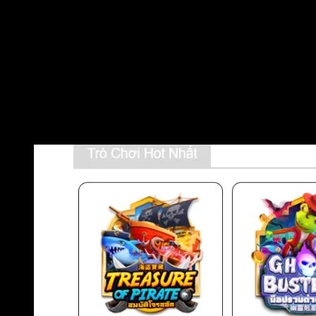
Đừng chỉ dừng lại ở một lối chơi duy nhất. Hãy sáng tạo và th
Bắn liên tiếp: Tập trung tấn công liên tục vào mục tiêu 
Tấn công boss: Dành vũ khí mạnh nhất để tiêu diệt bos
Bắn tỉa: Nhắm đến các mục tiêu cụ thể ở nhiều vị trí khá
Điều chỉnh đạn: Linh hoạt tăng giảm mức đạn để tiết ki
Sự kết hợp linh hoạt các chiến thuật trên sẽ giúp bạn săn hi
Lựa chọn mục tiêu phù hợp