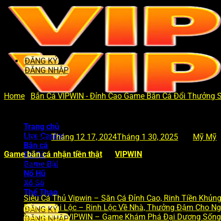
ĐĂNG KÝ
ĐĂNG NHẬP
Home
-
Bắn Cá VIPWIN - Đỉnh Cao Game Bắn Cá Đổi Thưởng 
Game Bắn Cá Nhận Tiền Thật Siêu Dễ Dà
Trang chủ
Live Casino
Đã đăng trên
Tháng 12 17, 2024
Tháng 1 30, 2025
bởi
Mỹ Mỹ
Bắn cá
Game bắn cá nhận tiền thật
tại
VIPWIN
mang đến trải nghiệm 
Đá Gà
hiệu quả, cùng chúng tôi khám phá thế giới đại dương chất lư
Game Bài
Nổ Hũ
Bài viết liên quan đến bắn cá ăn tiền
Xổ Số
Thể Thao
Siêu Cá Thủ Vipwin – Săn Cá Đỉnh Cao, Rinh Tiền Khủn
Bắn Cá Tài Lộc – Rinh Lộc Về Nhà, Thưởng Đậm Cho Ng
ĐĂNG KÝ
Vua Bắn Cá VIPWIN – Game Khám Phá Đại Dương Sốn
ĐĂNG NHẬP