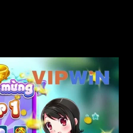
a đường link đáng tin cậy. Tiếp theo, điền thông tin cá nhân v
òng chơi. Hệ thống hỗ trợ nhiều phương thức giao dịch an toàn,
êu thích trong danh sách các tựa game đa dạng.
phù hợp với chiến lược và ngân sách của mình. Hãy tập trung tiê
bạn có thể yêu cầu hệ thống chuyển thưởng về tài khoản một cách