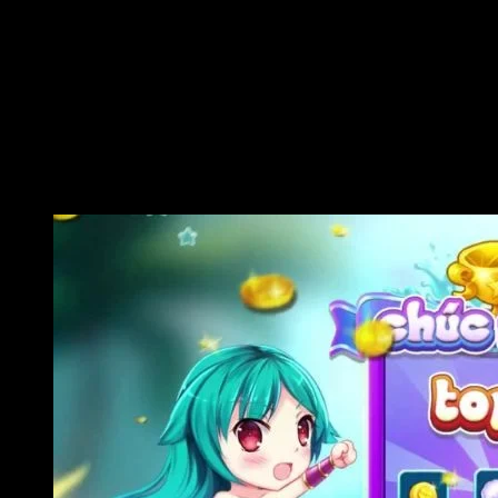
bắt đầu trải nghiệm:
Bước 1: Truy cập vào trang web chính thức của VIPWIN qu
Bước 2: Tiến hành nạp tiền vào ví để chuẩn bị cho các v
Bước 3: Truy cập chuyên mục và lựa chọn trò chơi bạn y
Bước 4: Bắt đầu hành trình săn bằng cách chọn ván chơi 
Bước 5: Sau mỗi ngày chơi, khi đạt điều kiện rút tiền, 
Bí quyết chơi game bắn cá nhận tiền thật