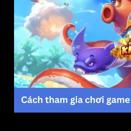
Cách tham gia chơi game bắn cá nhận tiền thưởng
Việc tham gia trò chơi
game bắn cá nhận tiền thật
tại
bắn cá