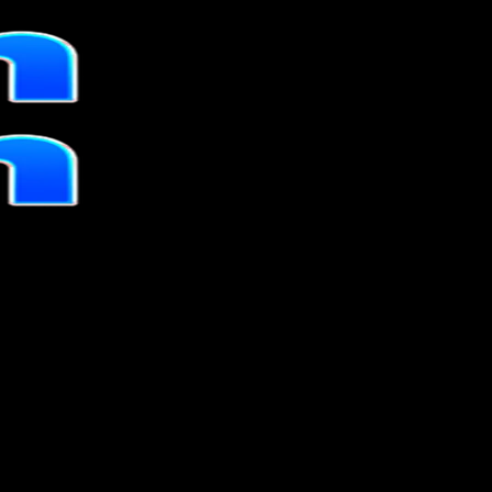
Nhà Cái VIPWIN
n. Đừng bỏ lỡ các mẹo chơi giúp gia tăng điểm số