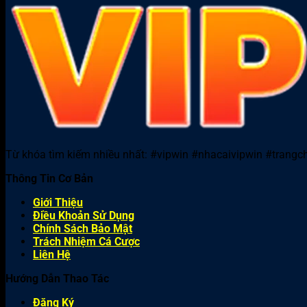
Từ khóa tìm kiếm nhiều nhất: #vipwin #nhacaivipwin #trang
Thông Tin Cơ Bản
Giới Thiệu
Điều Khoản Sử Dụng
Chính Sách Bảo Mật
Trách Nhiệm Cá Cược
Liên Hệ
Hướng Dẫn Thao Tác
Đăng Ký