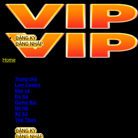
ĐĂNG KÝ
ĐĂNG NHẬP
Home
-
JILI Game Bài
JILI Game Bài
Trang chủ
Live Casino
Bắn cá
Đá Gà
Game Bài
Nổ Hũ
Xổ Số
Thể Thao
ĐĂNG KÝ
ĐĂNG NHẬP