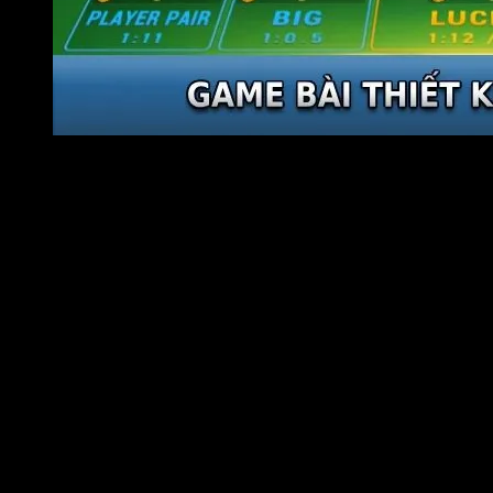
Game bài 3D thiết kế chân thực, sống động
Kho game đồ sộ và phong phú
Với hàng trăm tựa game bài quen thuộc và mới lạ,
JILI game 
thể tìm thấy tựa game yêu thích tại đây. Ngoài ra, cổng game
Ưu đãi khủng dành cho thành viên chơi game bài
Khi tham gia chơi
game bài 3D
JILI
, bạn sẽ có cơ hội nhận đư
hoàn trả, thưởng nóng mỗi ngày, quay hũ siêu khủng… JILI lu
Tính năng đa dạng, nhiều cấp độ
JILI không chỉ cung cấp các phòng chơi thông thường mà còn
chính của mình.