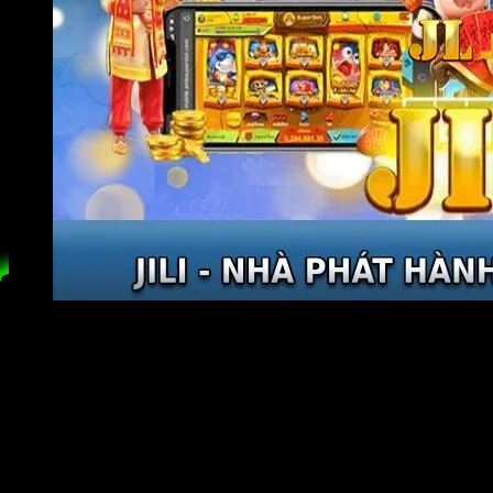
JILI là nhà phát hành game danh tiếng hàng đầu hiện n
Với công nghệ đồ họa 3D tân tiến, JILI đã tái hiện các sòng
sáng… tất cả đều được chăm chút tỉ mỉ, tạo nên trải nghiệm ch
Điểm cộng của JILI Game Bài 3D
Điều gì khiến
JILI game bài 3D
trở thành cái tên “hot” đến vậy