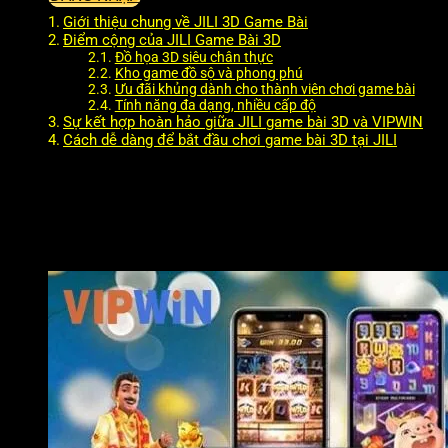
Giới thiệu chung về JILI 3D Game Bài
Điểm cộng của JILI Game Bài 3D
Đồ họa 3D siêu chân thực
Kho game đồ sộ và phong phú
Ưu đãi khủng dành cho thành viên chơi game bài
Tính năng đa dạng, nhiều cấp độ
Sự kết hợp hoàn hảo giữa JILI game bài 3D và VIPWIN
Cách dễ dàng để bắt đầu chơi game bài 3D tại JILI
Giới thiệu chung về JILI 3D Game Bài
Nói đến JILI là nói đến một trong những ông lớn trên thị tr
nổi bật với dòng game bài 3D vô cùng chân thực và sống độn