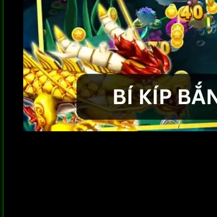
Bí kíp bắn cá hiệu quả
Game
Bắn Cá Rồng
tại VIPWIN không chỉ là một trò chơi giải
trí mà còn mang lại cho bạn cảm giác hồi hộp. Tuy nhiên, để
trở thành “thợ săn biển cả” thực thụ, bạn cần trang bị cho
mình những bí quyết và chiến thuật chơi thông minh.
Chiến thuật chơi ria