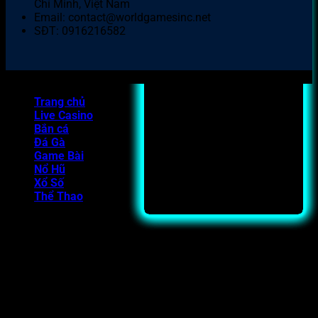
Chí Minh, Việt Nam
Email:
contact@worldgamesinc.net
SĐT: 0916216582
BY 2026 ©
JOIN ĐẸP TRAIII
Trang chủ
Live Casino
Bắn cá
Đá Gà
Game Bài
Nổ Hũ
Xổ Số
Thể Thao