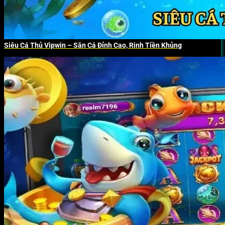
Siêu Cá Thủ Vipwin – Săn Cá Đỉnh Cao, Rinh Tiền Khủng