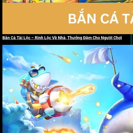
Bắn Cá Tài Lộc – Rinh Lộc Về Nhà, Thưởng Đậm Cho Người Chơi