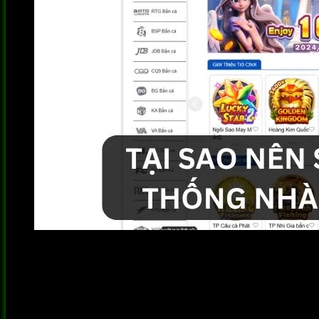
Điểm thu hút của trò chơi
VIPWIN là nền tảng chơi game trực tuyến hàng đầu, mang lại
cho người chơi trải nghiệm an toàn, minh bạch và đẳng cấp.
Khi tham gia
Bắn Cá Rồng
tại đây, bạn sẽ nhận được những
lợi ích vượt trội: