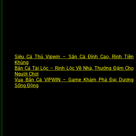
mong đợi của bạn.
Hệ thống vũ khí đa dạng
Tại VIPWIN, bạn sẽ được cung cấp một kho vũ khí đa dạng,
từ những khẩu súng bắn cá cơ bản đến các vũ khí cao cấp
với sức công phá mạnh mẽ.
Bài viết liên quan đến Bắn Cá Rồng
Siêu Cá Thủ Vipwin – Săn Cá Đỉnh Cao, Rinh Tiền
Khủng
Bắn Cá Tài Lộc – Rinh Lộc Về Nhà, Thưởng Đậm Cho
Người Chơi
Vua Bắn Cá VIPWIN – Game Khám Phá Đại Dương
Sống Động
Súng laser: Chuyên dùng để tiêu diệt các mục tiêu lớn
như rồng biển.
Bom nổ diện rộng: Giúp bạn hạ gục một lúc nhiều mục
tiêu trong khu vực.
Bẫy lưới: Bắt gọn các đàn cá nhỏ trong chớp mắt.
Boss rồng biển huyền thoại