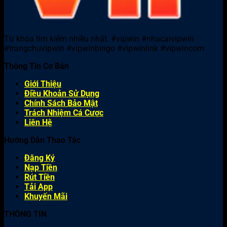
Từ khóa tìm kiếm nhiều nhất: #vipwin #nhacaivipwin
#trangchuvipwin #vipwinbingo #vipwinlink #vipwincom
Thông Tin Cơ Bản
Giới Thiệu
Điều Khoản Sử Dụng
Chính Sách Bảo Mật
Trách Nhiệm Cá Cược
Liên Hệ
Hướng Dẫn Thao Tác
Đăng Ký
Nạp Tiền
Rút Tiền
Tải App
Khuyến Mãi
THÔNG TIN