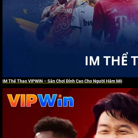
IM Thể Thao VIPWIN – Sân Chơi Đỉnh Cao Cho Người Hâm Mộ