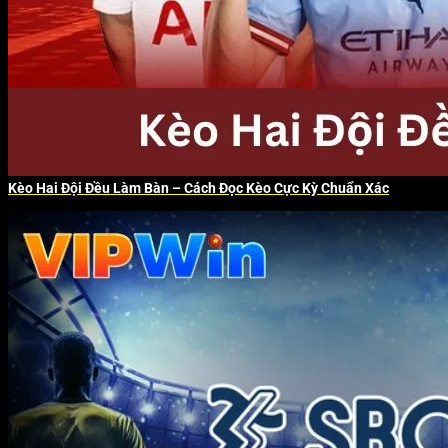
Kèo Hai Đội Đều Làm Bàn – Cách Đọc Kèo Cực Kỳ Chuẩn Xác