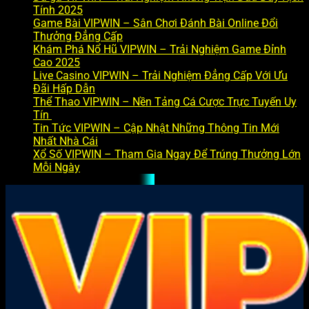
Tính 2025
(7)
Game Bài VIPWIN – Sân Chơi Đánh Bài Online Đổi
Thưởng Đẳng Cấp
(8)
Khám Phá Nổ Hũ VIPWIN – Trải Nghiệm Game Đỉnh
Cao 2025
(8)
Live Casino VIPWIN – Trải Nghiệm Đẳng Cấp Với Ưu
Đãi Hấp Dẫn
(8)
Thể Thao VIPWIN – Nền Tảng Cá Cược Trực Tuyến Uy
Tín
(8)
Tin Tức VIPWIN – Cập Nhật Những Thông Tin Mới
Nhất Nhà Cái
(7)
Xổ Số VIPWIN – Tham Gia Ngay Để Trúng Thưởng Lớn
Mỗi Ngày
(8)