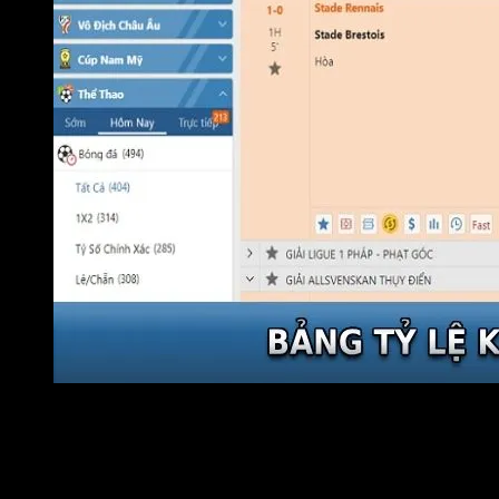
Bảng tỷ lệ cược CR Thể Thao đa dạng
Giao diện thân thiện, dễ sử dụng
Một ưu điểm nữa của
CR Thể Thao
chính là giao diện đặt