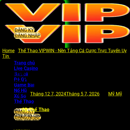
ĐĂNG KÝ
ĐĂNG NHẬP
Home
-
Thể Thao VIPWIN - Nền Tảng Cá Cược Trực Tuyến Uy
Tín
-
CR Thể Thao – Thiên Đường Cá Cược Online Cho Bet
Thủ
Trang chủ
Live Casino
CR Thể Thao – Thiên Đường Cá Cược
Bắn cá
Đá Gà
Online Cho Bet Thủ
Game Bài
Nổ Hũ
Đã đăng trên
Tháng 12 7, 2024
Tháng 5 7, 2026
bởi
Mỹ Mỹ
Xổ Số
Thể Thao
Nếu bạn đang tìm kiếm một sân chơi đẳng cấp cho đam mê
thể thao,
CR Thể Thao
chính là điểm đến không thể bỏ qua.
ĐĂNG KÝ
Từ những trận cầu đỉnh cao đến các giải đấu hấp dẫn, tất cả
ĐĂNG NHẬP
đều được cập nhật liên tục với tỷ lệ cược tốt nhất thị trường.
Đọc bài viết sau để biết thêm thông tin chi tiết về sảnh CR