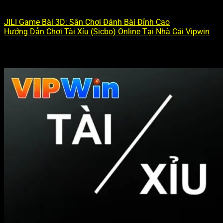
Thủ
JILI Game Bài 3D: Sân Chơi Đánh Bài Đỉnh Cao
Hướng Dẫn Chơi Tài Xỉu (Sicbo) Online Tại Nhà Cái Vipwin
BÀI CÙNG CHUYÊN MỤC