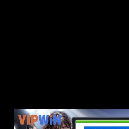
cược cực kỳ thân thiện và dễ sử dụng. Ngay cả khi bạn là
một người mới bắt đầu, bạn cũng sẽ không gặp bất kỳ khó
khăn nào khi tham gia cá cược.
Tất cả các thông tin về trận
đấu, kèo cược, tỷ lệ ăn đều được sắp xếp một cách khoa học
và trực quan. Bạn chỉ cần vài thao tác vuốt chạm là đã có
thể đặt cược nhanh chóng và chính xác.
Trải nghiệm cá cược đỉnh cao với tính năng Live
Streaming
Một tính năng vô cùng hấp dẫn mà CR Thể Thao mang lại
chính là Live Streaming – xem trực tiếp các trận đấu ngay
trên nền tảng cá cược. Giờ đây, bạn không chỉ đơn thuần đặt
cược mà còn được tận hưởng không khí sôi động của các sự
kiện thể thao.
Với chất lượng hình ảnh sắc nét, âm thanh
sống động, tính năng Live Streaming sẽ đưa bạn đến gần
hơn với các sân cỏ, sân bóng trên khắp thế giới. Trải nghiệm
cá cược của bạn chắc chắn sẽ trở nên thú vị và gay cấn hơn
bao giờ hết.