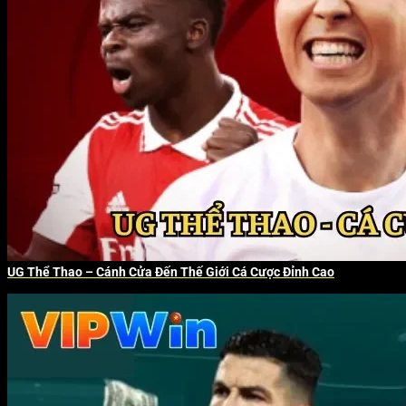
UG Thể Thao – Cánh Cửa Đến Thế Giới Cá Cược Đỉnh Cao